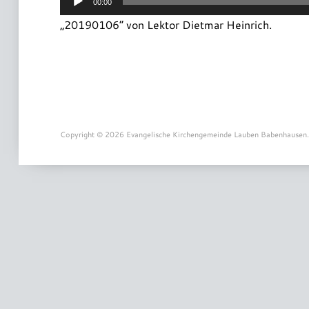
00:00
Player
„20190106“ von Lektor Dietmar Heinrich.
Copyright © 2026 Evangelische Kirchengemeinde Lauben Babenhausen.