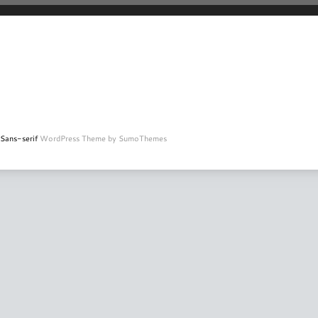
Sans-serif
WordPress Theme by SumoThemes