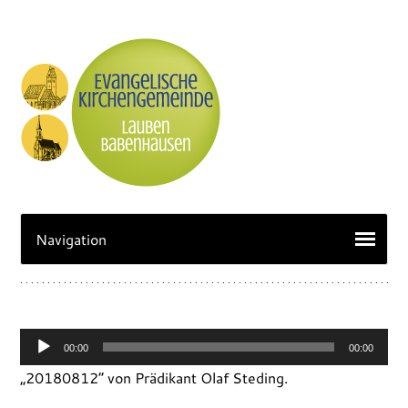
Audio-
00:00
00:00
Player
„20180812“ von Prädikant Olaf Steding.