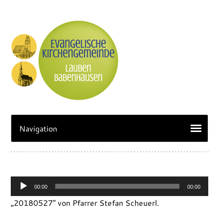
Audio-
00:00
00:00
Player
„20180527“ von Pfarrer Stefan Scheuerl.