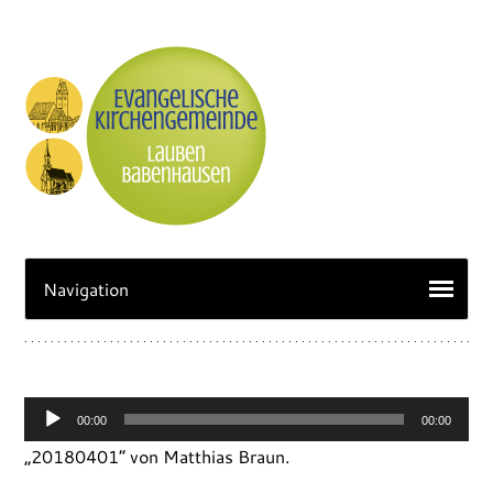
Audio-
00:00
00:00
Player
„20180401“ von Matthias Braun.