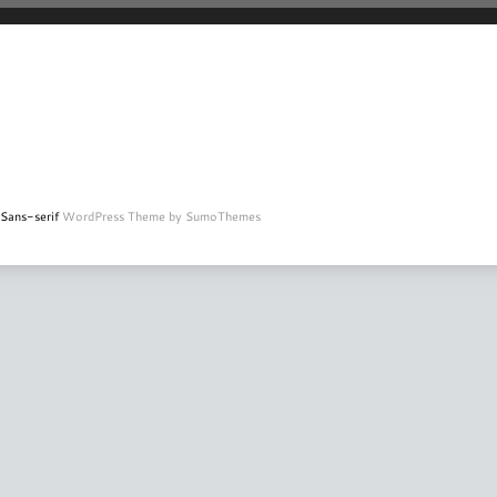
Sans-serif
WordPress Theme by SumoThemes