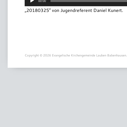
00:00
Player
„20180325“ von Jugendreferent Daniel Kunert.
Copyright © 2026 Evangelische Kirchengemeinde Lauben Babenhausen.